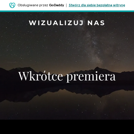
Obsługiwane przez
GoDaddy
|
Stwórz dla siebie bezpłatną witrynę
WIZUALIZUJ NAS
Wkrótce premiera